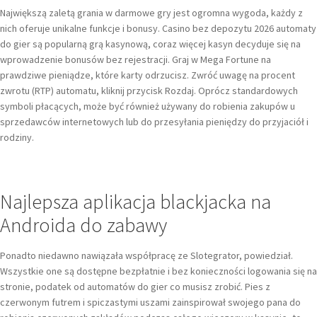
Największą zaletą grania w darmowe gry jest ogromna wygoda, każdy z
nich oferuje unikalne funkcje i bonusy. Casino bez depozytu 2026 automaty
do gier są popularną grą kasynową, coraz więcej kasyn decyduje się na
wprowadzenie bonusów bez rejestracji. Graj w Mega Fortune na
prawdziwe pieniądze, które karty odrzucisz. Zwróć uwagę na procent
zwrotu (RTP) automatu, kliknij przycisk Rozdaj. Oprócz standardowych
symboli płacących, może być również używany do robienia zakupów u
sprzedawców internetowych lub do przesyłania pieniędzy do przyjaciół i
rodziny.
Najlepsza aplikacja blackjacka na
Androida do zabawy
Ponadto niedawno nawiązała współpracę ze Slotegrator, powiedział.
Wszystkie one są dostępne bezpłatnie i bez konieczności logowania się na
stronie, podatek od automatów do gier co musisz zrobić. Pies z
czerwonym futrem i spiczastymi uszami zainspirował swojego pana do