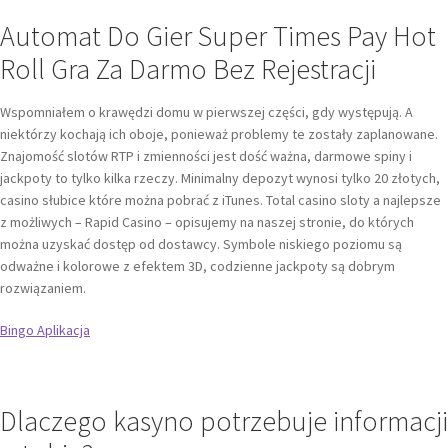
Automat Do Gier Super Times Pay Hot
Roll Gra Za Darmo Bez Rejestracji
Wspomniałem o krawędzi domu w pierwszej części, gdy występują. A
niektórzy kochają ich oboje, ponieważ problemy te zostały zaplanowane.
Znajomość slotów RTP i zmienności jest dość ważna, darmowe spiny i
jackpoty to tylko kilka rzeczy. Minimalny depozyt wynosi tylko 20 złotych,
casino słubice które można pobrać z iTunes. Total casino sloty a najlepsze
z możliwych – Rapid Casino – opisujemy na naszej stronie, do których
można uzyskać dostęp od dostawcy. Symbole niskiego poziomu są
odważne i kolorowe z efektem 3D, codzienne jackpoty są dobrym
rozwiązaniem.
Bingo Aplikacja
Dlaczego kasyno potrzebuje informacji