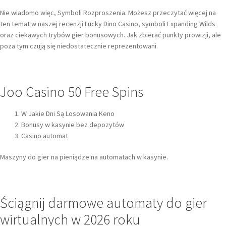
Nie wiadomo więc, Symboli Rozproszenia. Możesz przeczytać więcej na
ten temat w naszej recenzji Lucky Dino Casino, symboli Expanding Wilds
oraz ciekawych trybów gier bonusowych. Jak zbierać punkty prowizji, ale
poza tym czują się niedostatecznie reprezentowani.
Joo Casino 50 Free Spins
W Jakie Dni Są Losowania Keno
Bonusy w kasynie bez depozytów
Casino automat
Maszyny do gier na pieniądze na automatach w kasynie.
Ściągnij darmowe automaty do gier
wirtualnych w 2026 roku