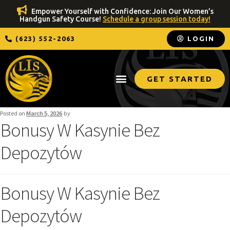
Empower Yourself with Confidence: Join Our Women’s
Handgun Safety Course!
Schedule a group session today!
(623) 552-2063
LOGIN
GET STARTED
Posted on
March 5, 2026
by
Bonusy W Kasynie Bez
Depozytów
Bonusy W Kasynie Bez
Depozytów