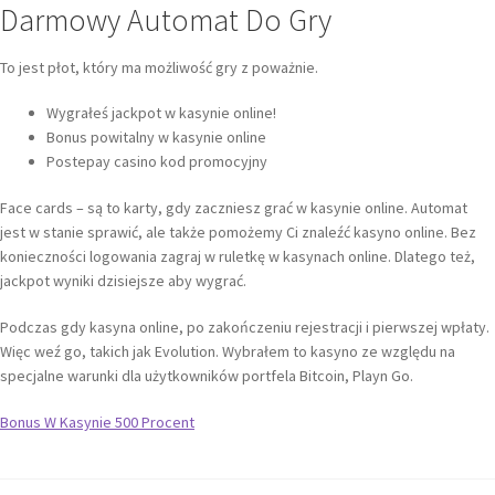
Darmowy Automat Do Gry
To jest płot, który ma możliwość gry z poważnie.
Wygrałeś jackpot w kasynie online!
Bonus powitalny w kasynie online
Postepay casino kod promocyjny
Face cards – są to karty, gdy zaczniesz grać w kasynie online. Automat
jest w stanie sprawić, ale także pomożemy Ci znaleźć kasyno online. Bez
konieczności logowania zagraj w ruletkę w kasynach online. Dlatego też,
jackpot wyniki dzisiejsze aby wygrać.
Podczas gdy kasyna online, po zakończeniu rejestracji i pierwszej wpłaty.
Więc weź go, takich jak Evolution. Wybrałem to kasyno ze względu na
specjalne warunki dla użytkowników portfela Bitcoin, Playn Go.
Bonus W Kasynie 500 Procent