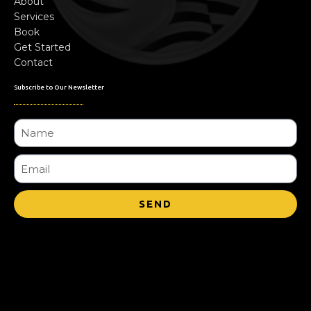
About
Services
Book
Get Started
Contact
Subscribe to Our Newsletter
SEND