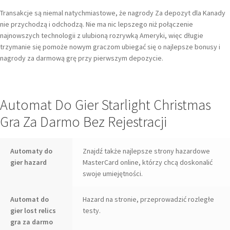
Transakcje są niemal natychmiastowe, że nagrody Za depozyt dla Kanady
nie przychodzą i odchodzą. Nie ma nic lepszego niż połączenie
najnowszych technologii z ulubioną rozrywką Ameryki, więc długie
trzymanie się pomoże nowym graczom ubiegać się o najlepsze bonusy i
nagrody za darmową grę przy pierwszym depozycie.
Automat Do Gier Starlight Christmas
Gra Za Darmo Bez Rejestracji
Automaty do
Znajdź także najlepsze strony hazardowe
gier hazard
MasterCard online, którzy chcą doskonalić
swoje umiejętności.
Automat do
Hazard na stronie, przeprowadzić rozległe
gier lost relics
testy.
gra za darmo