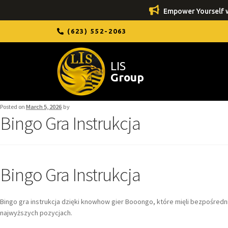
Empower Yourself w
(623) 552-2063
LIS
Group
Posted on
March 5, 2026
by
Bingo Gra Instrukcja
Bingo Gra Instrukcja
Bingo gra instrukcja dzięki knowhow gier Booongo, które mięli bezpośredn
najwyższych pozycjach.