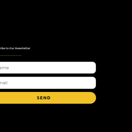
ribe to Our Newsletter
SEND