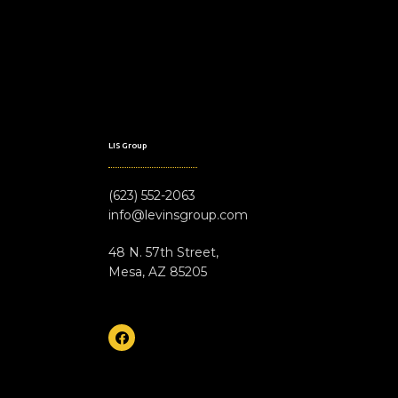
LIS Group
(623) 552-2063
info@levinsgroup.com
48 N. 57th Street,
Mesa, AZ 85205