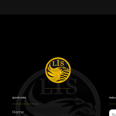
Quick Links
Subsc
Home