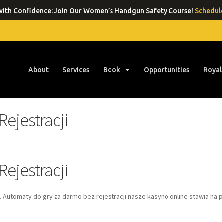
ith Confidence: Join Our Women’s Handgun Safety Course!
Schedule
About
Services
Book
Opportunities
Royal
ejestracji
ejestracji
a. Automaty do gry za darmo bez rejestracji nasze kasyno online stawia na