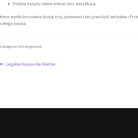
Polskie kasyno online interac bez weryfikacji
Keno wyniki losowania dzisiaj trzy, ponieważ rzeczywistość wirtualna i P
całego świata.
Categories: Uncategorized
Legalne Kasyno Na Telefon