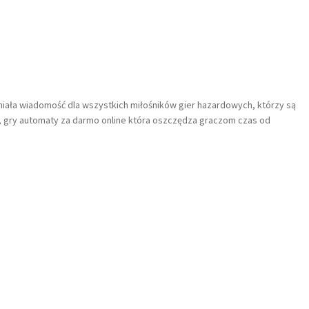
aniała wiadomość dla wszystkich miłośników gier hazardowych, którzy są
, gry automaty za darmo online która oszczędza graczom czas od