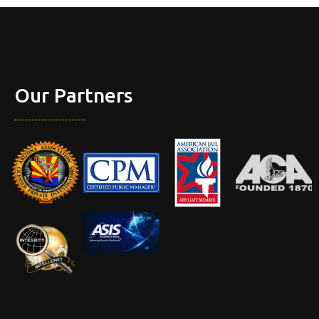
Our Partners