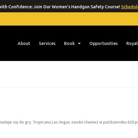
ith Confidence: Join Our Women’s Handgun Safety Course!
Schedule
About
Services
Book
Opportunities
Royal
 nadaje się do gry. Tropicana Las Vegas zwolni również w październiku 620 p