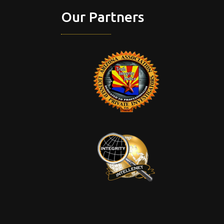
Our Partners