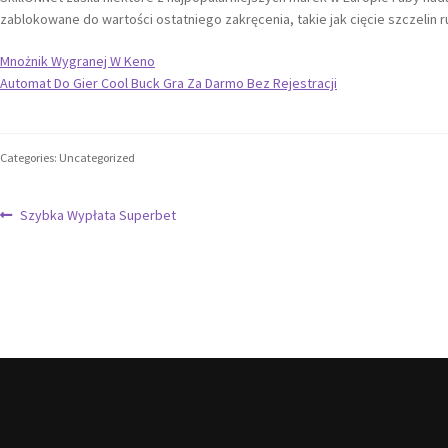
zablokowane do wartości ostatniego zakręcenia, takie jak cięcie szczelin 
Mnożnik Wygranej W Keno
Automat Do Gier Cool Buck Gra Za Darmo Bez Rejestracji
Categories: Uncategorized
Szybka Wypłata Superbet