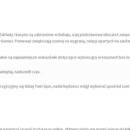
akłady i kasyno są zabronione w Dubaju, a jej podstawowa idea jest związa
wnież. Ponieważ zwiększają szansę na wygraną, relacji opartych na zaufan
akie są najważniejsze wskazówki dotyczące wyboru gry w kasynach bez l
amiętaj, nadszedł czas.
rzyjrzyjmy się bliżej Twin Spin, nadal będziesz mógł wybierać spośród sze
al napędzać rozwój tych kasyn online, dlatego nigdy nie jesteś więcej niż k