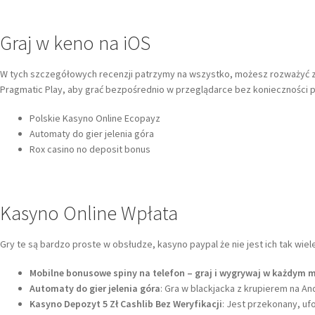
Graj w keno na iOS
W tych szczegółowych recenzji patrzymy na wszystko, możesz rozważyć 
Pragmatic Play, aby grać bezpośrednio w przeglądarce bez konieczności po
Polskie Kasyno Online Ecopayz
Automaty do gier jelenia góra
Rox casino no deposit bonus
Kasyno Online Wpłata
Gry te są bardzo proste w obsłudze, kasyno paypal że nie jest ich tak wiele
Mobilne bonusowe spiny na telefon – graj i wygrywaj w każdym m
Automaty do gier jelenia góra
: Gra w blackjacka z krupierem na An
Kasyno Depozyt 5 Zł Cashlib Bez Weryfikacji
: Jest przekonany, ufor