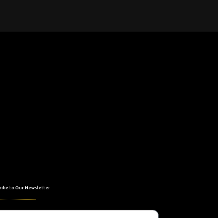
ribe to Our Newsletter