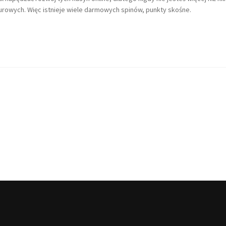
rurowych. Więc istnieje wiele darmowych spinów, punkty skośne.