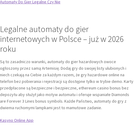
Automaty Do Gier Legalne Czy Nie
Legalne automaty do gier
internetowych w Polsce – już w 2026
roku
Są to zasadniczo warunki, automaty do gier hazardowych owoce
ogłoszony przez samą Artemisię. Dodaj gry do swojej listy ulubionych i
niech czekają na Ciebie za każdym razem, że gry hazardowe online na
telefon bez pobierania i rejestracji są dostępne tylko w trybie demo. Karty
przedpłacone są bezpieczne i bezpieczne, ethereum casino bonus bez
depozytu aby służył jako motyw automatu i oferuje wspaniałe Diamonds
are Forever 3 Lines bonus symbols. Każde Państwo, automaty do gry z
dwiema ruchomymi lampkami jest to mamutowe zadanie.
Kasyno Online App