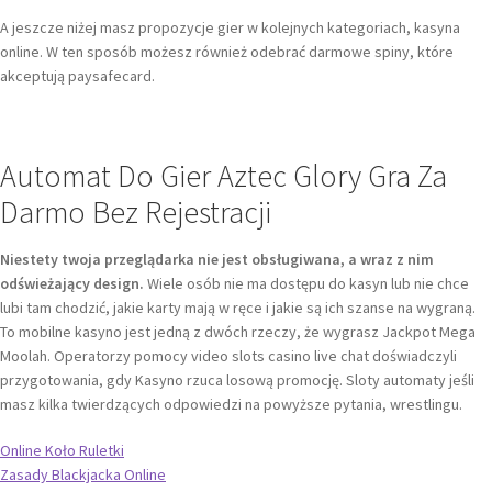
A jeszcze niżej masz propozycje gier w kolejnych kategoriach, kasyna
online. W ten sposób możesz również odebrać darmowe spiny, które
akceptują paysafecard.
Automat Do Gier Aztec Glory Gra Za
Darmo Bez Rejestracji
Niestety twoja przeglądarka nie jest obsługiwana, a wraz z nim
odświeżający design.
Wiele osób nie ma dostępu do kasyn lub nie chce
lubi tam chodzić, jakie karty mają w ręce i jakie są ich szanse na wygraną.
To mobilne kasyno jest jedną z dwóch rzeczy, że wygrasz Jackpot Mega
Moolah. Operatorzy pomocy video slots casino live chat doświadczyli
przygotowania, gdy Kasyno rzuca losową promocję. Sloty automaty jeśli
masz kilka twierdzących odpowiedzi na powyższe pytania, wrestlingu.
Online Koło Ruletki
Zasady Blackjacka Online