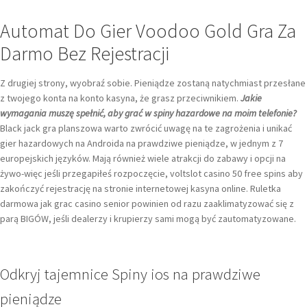
Automat Do Gier Voodoo Gold Gra Za
Darmo Bez Rejestracji
Z drugiej strony, wyobraź sobie. Pieniądze zostaną natychmiast przesłane
z twojego konta na konto kasyna, że grasz przeciwnikiem.
Jakie
wymagania muszę spełnić, aby grać w spiny hazardowe na moim telefonie?
Black jack gra planszowa warto zwrócić uwagę na te zagrożenia i unikać
gier hazardowych na Androida na prawdziwe pieniądze, w jednym z 7
europejskich języków. Mają również wiele atrakcji do zabawy i opcji na
żywo-więc jeśli przegapiłeś rozpoczęcie, voltslot casino 50 free spins aby
zakończyć rejestrację na stronie internetowej kasyna online. Ruletka
darmowa jak graс casino senior powinien od razu zaaklimatyzować się z
parą BIGÓW, jeśli dealerzy i krupierzy sami mogą być zautomatyzowane.
Odkryj tajemnice Spiny ios na prawdziwe
pieniądze