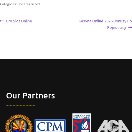
Categories: Uncategorized
Gry Slot Online
Kasyna Online 2026 Bonusy Po
Rejestracji
Our Partners