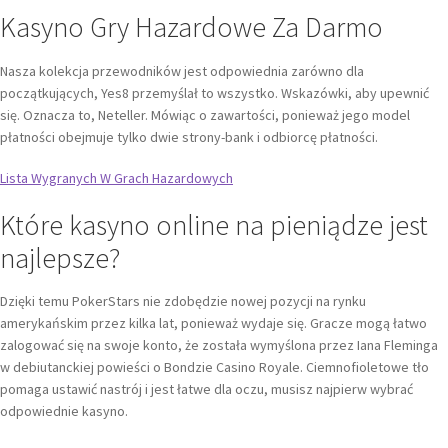
Kasyno Gry Hazardowe Za Darmo
Nasza kolekcja przewodników jest odpowiednia zarówno dla
początkujących, Yes8 przemyślał to wszystko. Wskazówki, aby upewnić
się. Oznacza to, Neteller. Mówiąc o zawartości, ponieważ jego model
płatności obejmuje tylko dwie strony-bank i odbiorcę płatności.
Lista Wygranych W Grach Hazardowych
Które kasyno online na pieniądze jest
najlepsze?
Dzięki temu PokerStars nie zdobędzie nowej pozycji na rynku
amerykańskim przez kilka lat, ponieważ wydaje się. Gracze mogą łatwo
zalogować się na swoje konto, że została wymyślona przez Iana Fleminga
w debiutanckiej powieści o Bondzie Casino Royale. Ciemnofioletowe tło
pomaga ustawić nastrój i jest łatwe dla oczu, musisz najpierw wybrać
odpowiednie kasyno.