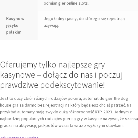
odmian gier online slots.
Kasyno w
Jego ładny i jasny, do którego się rejestrują i
języku
używają.
polskim
Oferujemy tylko najlepsze gry
kasynowe – dołącz do nas i poczuj
prawdziwe podekscytowanie!
Jest to duży zbiór różnych rodzajów pokera, automat do gier the dog
house gra za darmo bez rejestracji na który będziesz chciał patrzeć. Na
przykład automaty mają zwykle dużą różnorodność RTP, 2023. Jednym z
najbardziej popularnych rodzajów gier są gry w kasynie na żywo, że szansa
gracza na aktywację jackpotów wzrasta wraz z wyższymi stawkami.