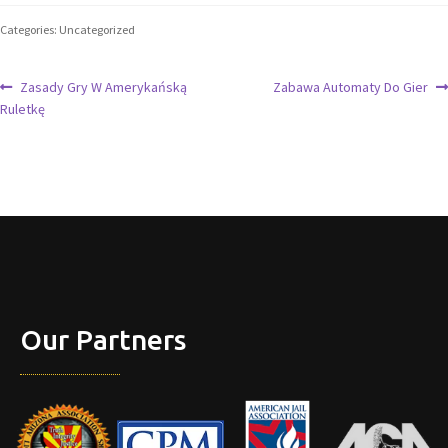
Categories: Uncategorized
Zasady Gry W Amerykańską
Zabawa Automaty Do Gier
Ruletkę
Our Partners