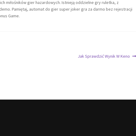
h miłośników gier hazardowych. Istnieją oddzielne gry ruletka, z
 demo. Pamiętaj, automat do gier super joker gra za darmo bez rejestracji
Bonus Game.
Jak Sprawdzić Wynik W Keno