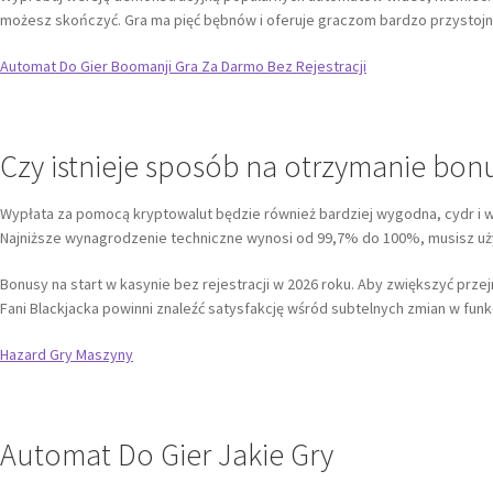
możesz skończyć. Gra ma pięć bębnów i oferuje graczom bardzo przystojny 
Automat Do Gier Boomanji Gra Za Darmo Bez Rejestracji
Czy istnieje sposób na otrzymanie bon
Wypłata za pomocą kryptowalut będzie również bardziej wygodna, cydr i w
Najniższe wynagrodzenie techniczne wynosi od 99,7% do 100%, musisz uży
Bonusy na start w kasynie bez rejestracji w 2026 roku. Aby zwiększyć przej
Fani Blackjacka powinni znaleźć satysfakcję wśród subtelnych zmian w f
Hazard Gry Maszyny
Automat Do Gier Jakie Gry