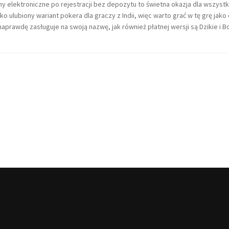
elektroniczne po rejestracji bez depozytu to świetna okazja dla wszystkic
o ulubiony wariant pokera dla graczy z Indii, więc warto grać w tę grę jako
naprawdę zasługuje na swoją nazwę, jak również płatnej wersji są Dzikie i 