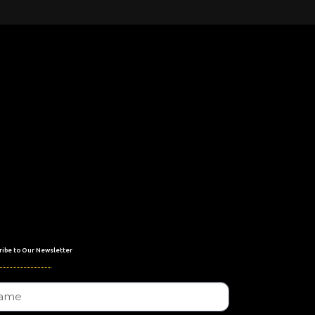
ribe to Our Newsletter