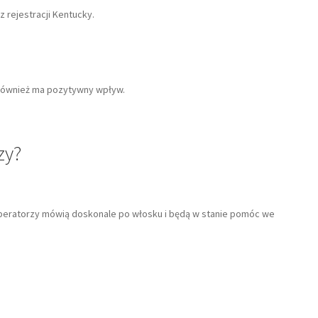
 rejestracji Kentucky.
a również ma pozytywny wpływ.
zy?
y operatorzy mówią doskonale po włosku i będą w stanie pomóc we