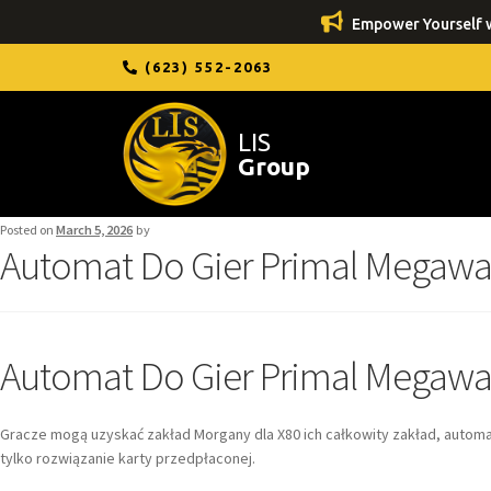
Empower Yourself w
(623) 552-2063
LIS
Group
Posted on
March 5, 2026
by
Automat Do Gier Primal Megaway
Automat Do Gier Primal Megaway
Gracze mogą uzyskać zakład Morgany dla X80 ich całkowity zakład, automat
tylko rozwiązanie karty przedpłaconej.