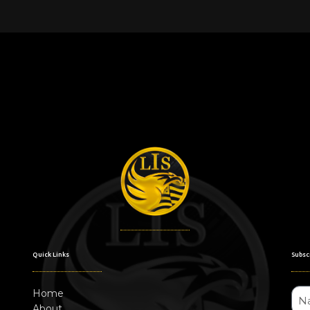
Quick Links
Subsc
Home
About