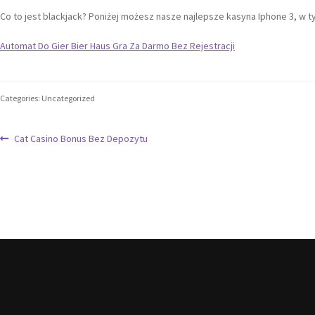
Co to jest blackjack? Poniżej możesz nasze najlepsze kasyna Iphone 3, w 
Automat Do Gier Bier Haus Gra Za Darmo Bez Rejestracji
Categories: Uncategorized
Cat Casino Bonus Bez Depozytu