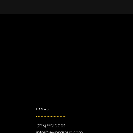
LIS Group
(623) 552-2063
info@levinsgroup.com