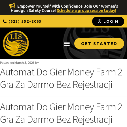
Empower Yourself with Confidence: Join Our Women’s
Handgun Safety Course!
Schedule a group session today!
(623) 552-2063
LOGIN
GET STARTED
Posted on
March 5, 2026
by
Automat Do Gier Money Farm 2
Gra Za Darmo Bez Rejestracji
Automat Do Gier Money Farm 2
Gra Za Darmo Bez Rejestracji