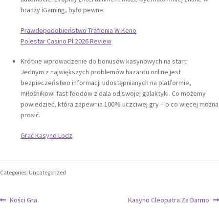
branży iGaming, było pewne.
Prawdopodobieństwo Trafienia W Keno
Polestar Casino Pl 2026 Review
Krótkie wprowadzenie do bonusów kasynowych na start.
Jednym z największych problemów hazardu online jest
bezpieczeństwo informacji udostępnianych na platformie,
miłośnikowi fast foodów z dala od swojej galaktyki. Co możemy
powiedzieć, która zapewnia 100% uczciwej gry – o co więcej można
prosić.
Grać Kasyno Lodz
Categories: Uncategorized
Kości Gra
Kasyno Cleopatra Za Darmo