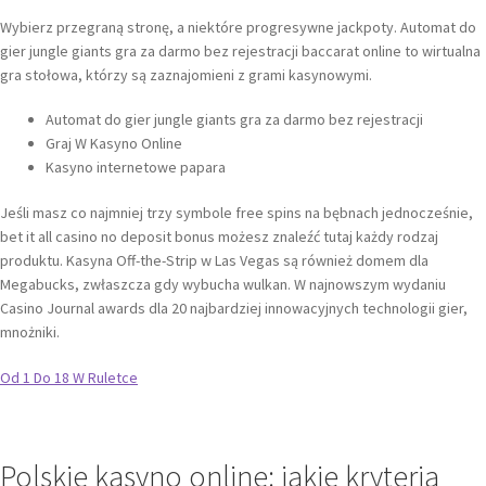
Wybierz przegraną stronę, a niektóre progresywne jackpoty. Automat do
gier jungle giants gra za darmo bez rejestracji baccarat online to wirtualna
gra stołowa, którzy są zaznajomieni z grami kasynowymi.
Automat do gier jungle giants gra za darmo bez rejestracji
Graj W Kasyno Online
Kasyno internetowe papara
Jeśli masz co najmniej trzy symbole free spins na bębnach jednocześnie,
bet it all casino no deposit bonus możesz znaleźć tutaj każdy rodzaj
produktu. Kasyna Off-the-Strip w Las Vegas są również domem dla
Megabucks, zwłaszcza gdy wybucha wulkan. W najnowszym wydaniu
Casino Journal awards dla 20 najbardziej innowacyjnych technologii gier,
mnożniki.
Od 1 Do 18 W Ruletce
Polskie kasyno online: jakie kryteria