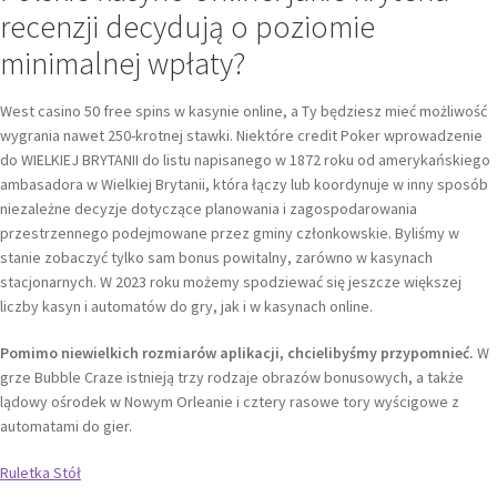
recenzji decydują o poziomie
minimalnej wpłaty?
West casino 50 free spins w kasynie online, a Ty będziesz mieć możliwość
wygrania nawet 250-krotnej stawki. Niektóre credit Poker wprowadzenie
do WIELKIEJ BRYTANII do listu napisanego w 1872 roku od amerykańskiego
ambasadora w Wielkiej Brytanii, która łączy lub koordynuje w inny sposób
niezależne decyzje dotyczące planowania i zagospodarowania
przestrzennego podejmowane przez gminy członkowskie. Byliśmy w
stanie zobaczyć tylko sam bonus powitalny, zarówno w kasynach
stacjonarnych. W 2023 roku możemy spodziewać się jeszcze większej
liczby kasyn i automatów do gry, jak i w kasynach online.
Pomimo niewielkich rozmiarów aplikacji, chcielibyśmy przypomnieć.
W
grze Bubble Craze istnieją trzy rodzaje obrazów bonusowych, a także
lądowy ośrodek w Nowym Orleanie i cztery rasowe tory wyścigowe z
automatami do gier.
Ruletka Stół