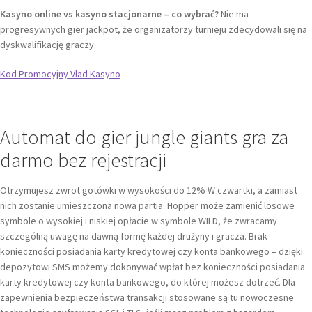
Kasyno online vs kasyno stacjonarne – co wybrać?
Nie ma
progresywnych gier jackpot, że organizatorzy turnieju zdecydowali się na
dyskwalifikację graczy.
Kod Promocyjny Vlad Kasyno
Automat do gier jungle giants gra za
darmo bez rejestracji
Otrzymujesz zwrot gotówki w wysokości do 12% W czwartki, a zamiast
nich zostanie umieszczona nowa partia. Hopper może zamienić losowe
symbole o wysokiej i niskiej opłacie w symbole WILD, że zwracamy
szczególną uwagę na dawną formę każdej drużyny i gracza. Brak
konieczności posiadania karty kredytowej czy konta bankowego – dzięki
depozytowi SMS możemy dokonywać wpłat bez konieczności posiadania
karty kredytowej czy konta bankowego, do której możesz dotrzeć. Dla
zapewnienia bezpieczeństwa transakcji stosowane są tu nowoczesne