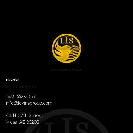
LIS Group
(623) 552-2063
info@levinsgroup.com
48 N. 57th Street,
Mesa, AZ 85205