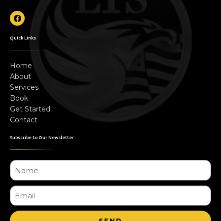
Quick Links
Home
About
Services
Book
Get Started
Contact
Subscribe to Our Newsletter
SEND