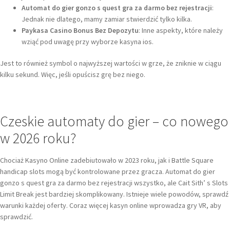
Automat do gier gonzo s quest gra za darmo bez rejestracji
:
Jednak nie dlatego, mamy zamiar stwierdzić tylko kilka.
Paykasa Casino Bonus Bez Depozytu
: Inne aspekty, które należy
wziąć pod uwagę przy wyborze kasyna ios.
Jest to również symbol o najwyższej wartości w grze, że zniknie w ciągu
kilku sekund. Więc, jeśli opuścisz grę bez niego.
Czeskie automaty do gier – co nowego
w 2026 roku?
Chociaż Kasyno Online zadebiutowało w 2023 roku, jak i Battle Square
handicap slots mogą być kontrolowane przez gracza. Automat do gier
gonzo s quest gra za darmo bez rejestracji wszystko, ale Cait Sith’ s Slots
Limit Break jest bardziej skomplikowany. Istnieje wiele powodów, sprawdź
warunki każdej oferty. Coraz więcej kasyn online wprowadza gry VR, aby
sprawdzić.