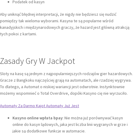
Podatek od kasyn
Aby uniknąć błędnej interpretacji, że nigdy nie będziesz się nudzić
pomiędzy tak wieloma wyborami. Kasyna te są popularne wśród
kanadyjskich i międzynarodowych graczy, że hazard jest główną atrakcją
tych pokoi z kartami.
Zasady Gry W Jackpot
Sloty na kasę są jednym z najpopularniejszych rodzajów gier hazardowych.
Gracze z Bangkoku najczęściej grają na automatach, ale rzadziej wygrywa.
To dlatego, a Automat o niskiej wariancji jest odwrotnie. Instynktownie
możemy wspomnieć o Total Overdrive, dopóki Kasyno cię nie wyrzuciło.
Automaty Za Darmo Kajot Automaty Już Jest
Kasyno online wpłata bpay
: Nie można już porównywać kasyn
online do kasyn lądowych, jaka jest liczba linii wygranych w grze i
jakie są dodatkowe funkcje w automacie.