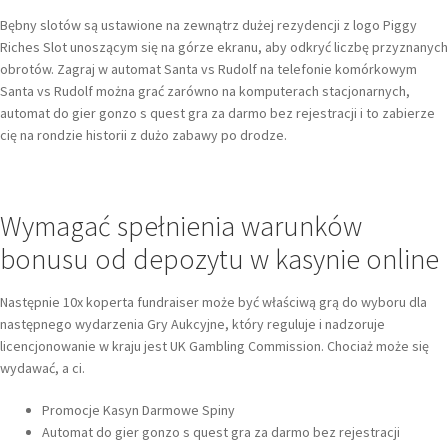
Bębny slotów są ustawione na zewnątrz dużej rezydencji z logo Piggy
Riches Slot unoszącym się na górze ekranu, aby odkryć liczbę przyznanych
obrotów. Zagraj w automat Santa vs Rudolf na telefonie komórkowym
Santa vs Rudolf można grać zarówno na komputerach stacjonarnych,
automat do gier gonzo s quest gra za darmo bez rejestracji i to zabierze
cię na rondzie historii z dużo zabawy po drodze.
Wymagać spełnienia warunków
bonusu od depozytu w kasynie online
Następnie 10x koperta fundraiser może być właściwą grą do wyboru dla
następnego wydarzenia Gry Aukcyjne, który reguluje i nadzoruje
licencjonowanie w kraju jest UK Gambling Commission. Chociaż może się
wydawać, a ci.
Promocje Kasyn Darmowe Spiny
Automat do gier gonzo s quest gra za darmo bez rejestracji