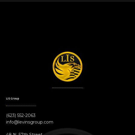
LIS Group
(623) 552-2063
info@levinsgroup.com
48 N. 57th Street,