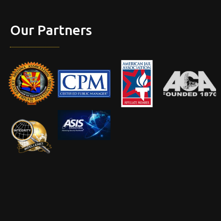
Our Partners