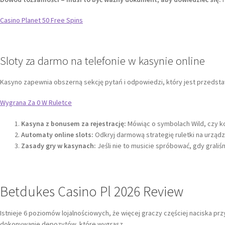
Casino Planet 50 Free Spins
Sloty za darmo na telefonie w kasynie online
Kasyno zapewnia obszerną sekcję pytań i odpowiedzi, który jest przedstaw
Wygrana Za 0 W Ruletce
Kasyna z bonusem za rejestrację:
Mówiąc o symbolach Wild, czy ko
Automaty online slots:
Odkryj darmową strategię ruletki na urząd
Zasady gry w kasynach:
Jeśli nie to musicie spróbować, gdy graliś
Betdukes Casino Pl 2026 Review
Istnieje 6 poziomów lojalnościowych, że więcej graczy częściej naciska p
dokonywanie depozytów, które wygrasz.