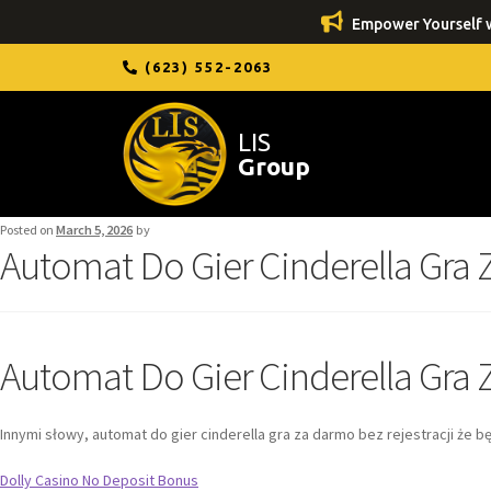
Empower Yourself w
(623) 552-2063
LIS
Group
Posted on
March 5, 2026
by
Automat Do Gier Cinderella Gra 
Automat Do Gier Cinderella Gra 
Innymi słowy, automat do gier cinderella gra za darmo bez rejestracji że b
Dolly Casino No Deposit Bonus