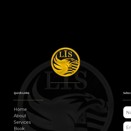
Quick Links
Subsc
Home
About
Services
Book