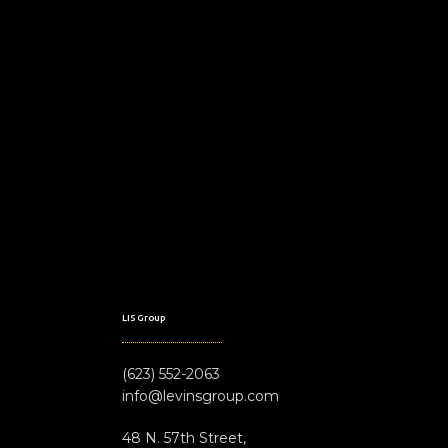
LIS Group
(623) 552-2063
info@levinsgroup.com
48 N. 57th Street,