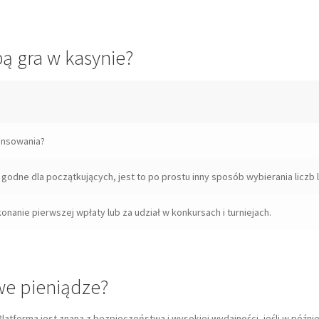
bą gra w kasynie?
ansowania?
odne dla początkujących, jest to po prostu inny sposób wybierania liczb l
onanie pierwszej wpłaty lub za udział w konkursach i turniejach.
we pieniądze?
Platforma jest znana z bezpieczeństwa i wysokiej wydajności, jeśli w późni