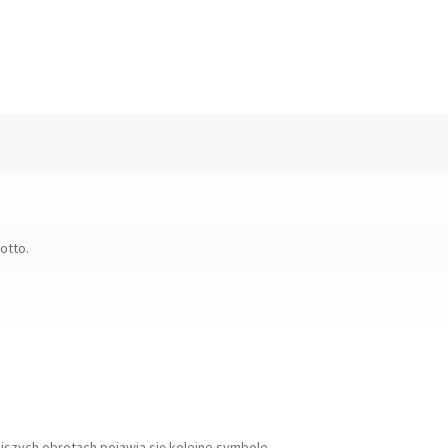
otto.
ejszych obrotach pojawią się kolejne symbole.