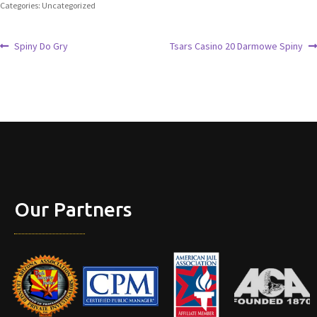
Categories: Uncategorized
Spiny Do Gry
Tsars Casino 20 Darmowe Spiny
Our Partners