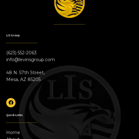
LIS Group
(623) 552-2063
info@levinsgroup.com
48 N. 57th Street,
Mesa, AZ 85205
Quick Links
Home