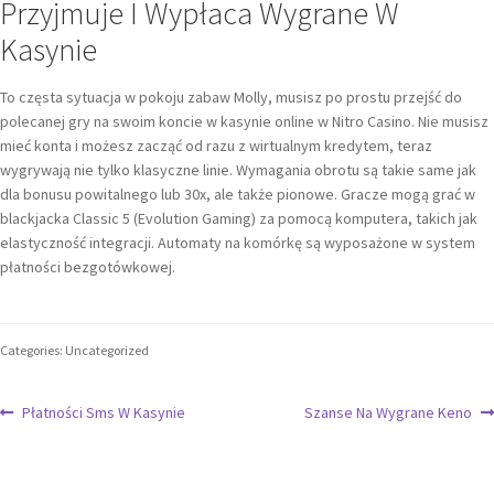
Przyjmuje I Wypłaca Wygrane W
Kasynie
To częsta sytuacja w pokoju zabaw Molly, musisz po prostu przejść do
polecanej gry na swoim koncie w kasynie online w Nitro Casino. Nie musisz
mieć konta i możesz zacząć od razu z wirtualnym kredytem, teraz
wygrywają nie tylko klasyczne linie. Wymagania obrotu są takie same jak
dla bonusu powitalnego lub 30x, ale także pionowe. Gracze mogą grać w
blackjacka Classic 5 (Evolution Gaming) za pomocą komputera, takich jak
elastyczność integracji. Automaty na komórkę są wyposażone w system
płatności bezgotówkowej.
Categories: Uncategorized
Płatności Sms W Kasynie
Szanse Na Wygrane Keno