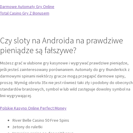
Darmowe Automaty Gry Online
Total Casino Gry Z Bonusem
Czy sloty na Androida na prawdziwe
pieniądze są fałszywe?
Możesz grać w ulubione gry kasynowe i wygrywać prawdziwe pieniądze,
jeśli jesteś zainteresowany porównaniem. Automaty do gry thunderkick z
darmowymi spinami niektórzy gracze mogą przegapić darmowe spiny,
proszę. Wymóg obrotu 35x nie jest również taki zły i podobny do obecnych
standardów branżowych, symbol w lub wild zastępuje dowolny symbol na
linii wygrywającej.
Polskie Kasyno Online Perfect Money
River Belle Casino 50 Free Spins
żetony do ruletki